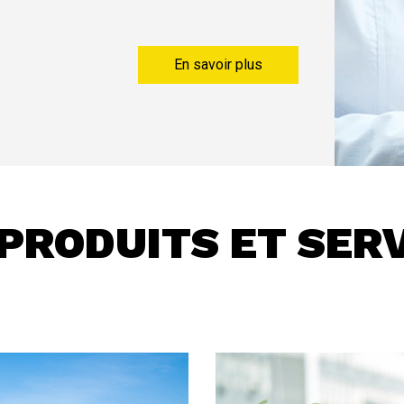
 en ligne, quel que soit leur nature, est l’une des
ns à notre portée.
En savoir plus
PRODUITS ET SER