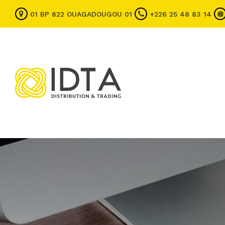
01 BP 822 OUAGADOUGOU 01
+226 25 48 83 14