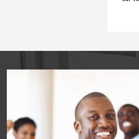
Gagner e
sur v