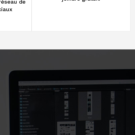
Economiser de l'argent car nous
 profitant
joindre gratuit
 réseau de
ciaux