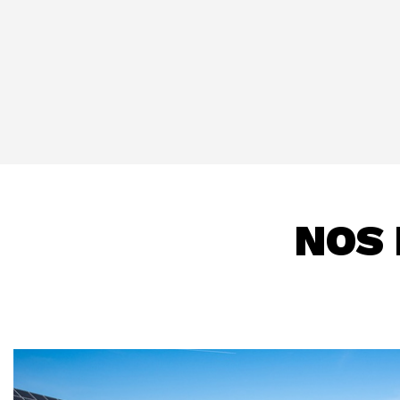
Se procurer des biens et services
solutions de cette ère que nous avo
NOS 